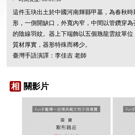
這件玉玦出土於中國河南輝縣甲墓，為春秋時
形，一側開缺口，外寬內窄，中間以管鑽穿為
的陰線羽紋。器上下端飾以五個虺龍雲紋單位
質材厚實，器形特殊而稀少。
臺灣手語演譯：李佳吉 老師
相
關影片