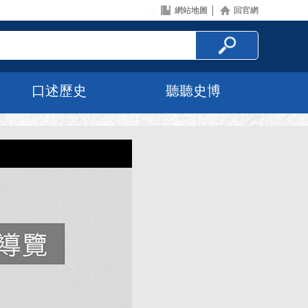
:::
網站地圖
│
回官網
口述歷史
聽聽史博