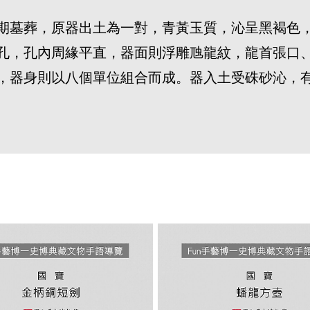
期墓葬，原器出土為一對，青黃玉質，沁呈黑褐色
孔，孔內周緣平直，器面則浮雕虺龍紋，龍首張口
，器身則以八個單位組合而成。器入土受硃砂沁，