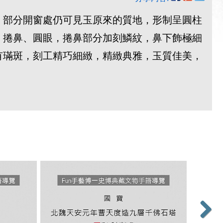
，部分開窗處仍可見玉原來的質地，形制呈圓柱
、捲鼻、圓眼，捲鼻部分加刻鱗紋，鼻下飾極細
有璊斑，刻工精巧細緻，精緻典雅，玉質佳美，