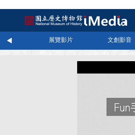
化科技
展覽影片
文創影音
:::