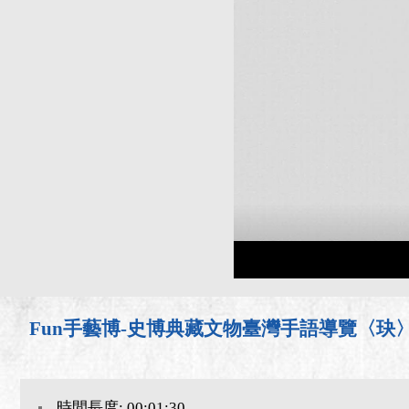
Fun手藝博-史博典藏文物臺灣手語導覽〈玦
時間長度: 00:01:30