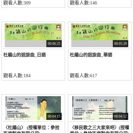
觀看人數:309
觀看人數:146
00:06:25
00:05:29
杜鵑山的迴旋曲_日語
杜鵑山的迴旋曲_華語
觀看人數:184
觀看人數:617
00:04:15
00:04:12
〈杜鵑山〉 (授權單位：參拾
〈移民歌之三大家來吧〉(授權