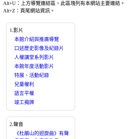
Alt+U：上方導覽連結區，此區塊列有本網站主要連結。
Alt+Z：頁尾網站資訊。
1.影片
本館介紹與推廣導覽
口述歷史影像及紀錄片
人權講堂系列影片
本館年度活動影片
特展、活動紀錄
兒童權利
語言平權
竣工揭牌
2.聲音
《杜鵑山的迴旋曲》有聲