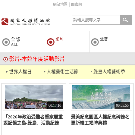
網站地圖
│
回官網
影片
聲音
全部
ALL
影片-本館年度活動影片
世界人權日
人權藝術生活節
綠島人權藝術季
00:17:10
00:55:55
「2026年政治受難者暨家屬重
景美紀念園區人權紀念碑錄名
返記憶之島-綠島」活動紀錄
更新竣工揭牌典禮