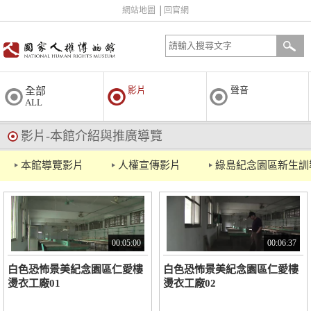
網站地圖
│
回官網
影片
聲音
全部
ALL
影片-本館介紹與推廣導覽
本館導覽影片
人權宣傳影片
綠島紀念園區新生訓
00:05:00
00:06:37
白色恐怖景美紀念園區仁愛樓
白色恐怖景美紀念園區仁愛樓
燙衣工廠01
燙衣工廠02