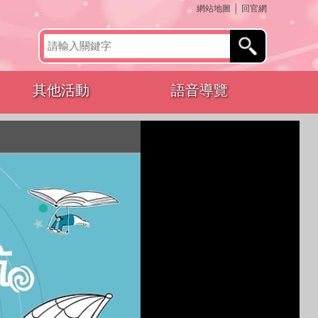
:::
網站地圖
│
回官網
其他活動
語音導覽