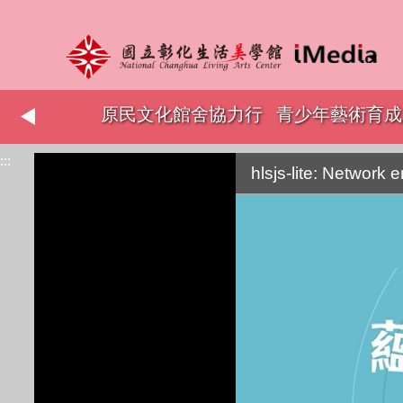
志工表揚
原民文化館舍協力行
青少年藝術育成
:::
銷
hlsjs-lite: Network e