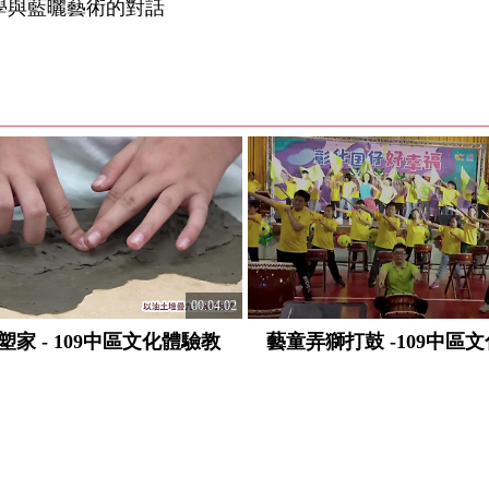
學與藍曬藝術的對話
00:04:02
塑家 - 109中區文化體驗教
藝童弄獅打鼓 -109中區