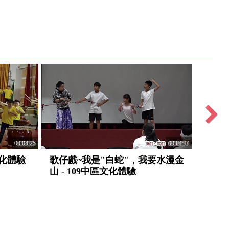
Next
00:04:25
00:04:44
文化體驗
歌仔戲~我是"白蛇"，我要水漫金
身體舞
山 - 109中區文化體驗