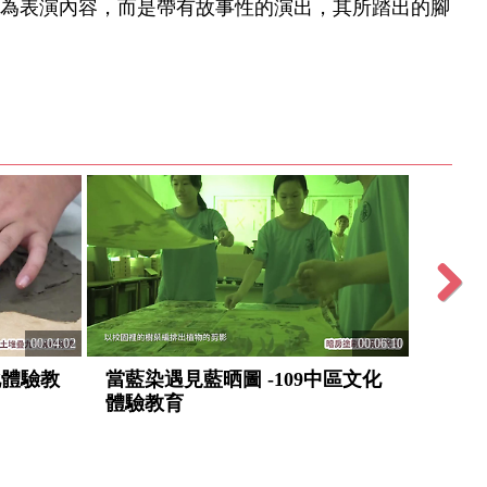
為表演內容，而是帶有故事性的演出，其所踏出的腳
Next
00:04:02
00:06:10
化體驗教
當藍染遇見藍晒圖 -109中區文化
藝童弄
體驗教育