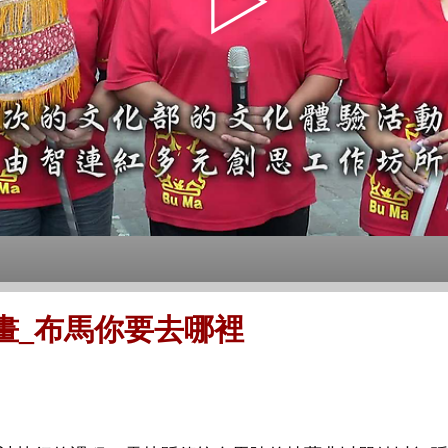
畫_布馬你要去哪裡