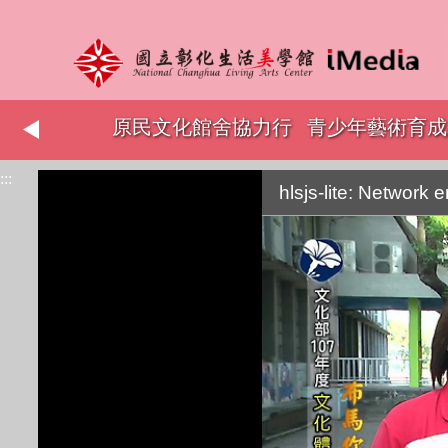
志工表揚
原民文化館舍協力行
青少年藝術育成
:::
銷
hlsjs-lite: Network e