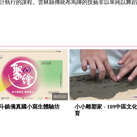
計執行的課程。雲林縣傳統布馬陣的技藝非以單純以舞蹈
00:03:02
斗鎮僑真國小寫生體驗坊
小小雕塑家 - 109中區文
育