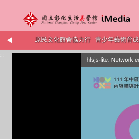
志工表揚
原民文化館舍協力行
青少年藝術育成
:::
銷
hlsjs-lite: Network e