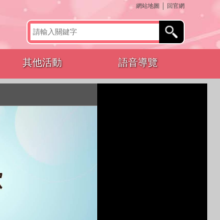
:::
網站地圖
│
回官網
其他活動
語音導覽