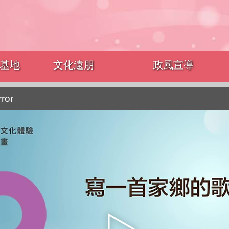
基地
文化遠朋
政風宣導
rror