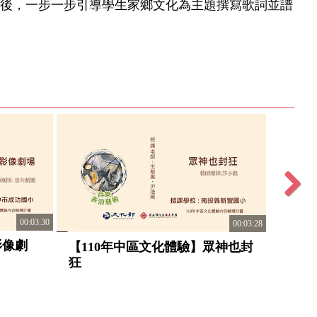
後，一步一步引導學生家鄉文化為主題撰寫歌詞並譜
Next
00:03:30
00:03:28
影像劇
【11
【110年中區文化體驗】眾神也封
金工
狂