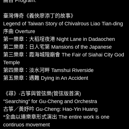
曲目 Program:
預覽
馬水龍樂展_05《義俠廖添丁的故事》
臺灣傳奇《義俠廖添丁的故事》
00:10:06
預覽
Legend of Taiwan Story of Chivalrous Liao Tian-ding
序曲 Overture
馬水龍樂展_06《義俠廖添丁的故事》
第一樂章：大稻埕夜港 Night Lane in Dadaochen
00:08:31
預覽
第二樂章：日人宅第 Mansions of the Japanese
第三樂章：霞海城隍廟會 The Fair of Siahai City God
馬水龍樂展_07《尋》
Temple
00:24:35
預覽
第四樂章：淡水河畔 Tamshui Riverside
第五樂章：遇難 Dying in An Accident
馬水龍樂展_08《無形的神殿》
00:29:16
預覽
《尋》-古箏與管弦樂(管弦版首演)
"Searching" for Gu-Cheng and Orchestra
古箏／黃妤吟 Gu-Cheng: Hao-Yin Huang
*全曲以連樂章形式演出 The entire work is one
contiruos movement