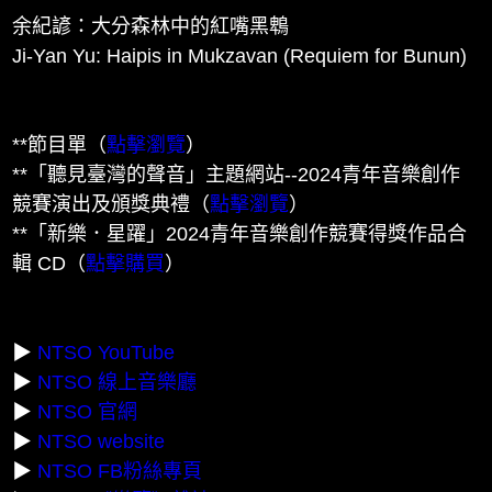
余紀諺：大分森林中的紅嘴黑鵯
Ji-Yan Yu: Haipis in Mukzavan (Requiem for Bunun)
**節目單（
點擊瀏覽
）
**「聽見臺灣的聲音」主題網站--2024青年音樂創作
競賽演出及頒獎典禮（
點擊瀏覽
）
**「新樂．星躍」2024青年音樂創作競賽得獎作品合
輯 CD（
點擊購買
）
▶
NTSO YouTube
▶
NTSO 線上音樂廳
▶
NTSO 官網
▶
NTSO website
▶
NTSO FB粉絲專頁