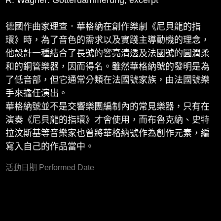
R. Wagner: Götterdämmerung, excerpt
德國作曲家理查．華格納在創作樂劇《尼貝龍的指
環》時，為了音色的需求以及實踐主導動機的理念，
他設計一種結合了長號的響亮清透及法國號的圓潤柔
和的銅管樂器，因而得名。雖然華格納號的發明是為
了低音部，但它通常分類在法國號家族，由法國號樂
手來擔任演出。
華格納號並不是交響樂團編制內的常見樂器，只有在
演奏《尼貝龍的指環》才會使用，而布魯克納、史特
拉汶斯基等音樂家也曾將華格納號作為創作元素，編
寫入自己的作品當中。
活動日期 Performed Date