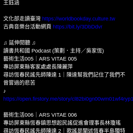
王鈺涵
文化部走讀臺灣
https://worldbookday.culture.tw
古典音樂台活動網頁
https://bit.ly/3DbDdvr
♫ 延伸閱聽 ♫
讀書共和國 Podcast (策劃．主持／吳家恆)
藝術生活005｜ARS VITAE 005
專訪屏東縣客家處處長陳麗萍
尋訪恆春民謠先師陳達 1｜陳達幫我們記住了我們不
曾嘗過的悲苦
♪
https://open.firstory.me/story/cl82bi0gn00wm01wf4ryp
藝術生活006｜ARS VITAE 006
專訪屏東縣恆春鎮思想起民謠促進會理事長林瓊瑤
尋訪恆春民謠先師陳達 2｜歌謠是闡述恆春半島獨特