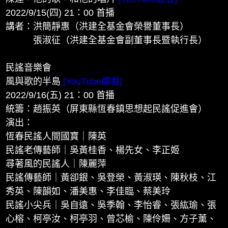
2022/9/15(四) 21：00 首播
講者：洪簡靜惠（洪建全基金會榮譽董事長）
張淑征（洪建全基金會副董事長暨執行長）
民謠音樂會
風與歌的半島
[YouTube觀看]
2022/9/16(五) 21：00 首播
統籌：趙振英（屏東縣恆春鎮思想起民謠促進會）
演出：
恆春民謠人間國寶｜陳英
民謠老傳藝師｜吳黃桂香、楊先女、李正姬
尋著風的民謠人｜陳麗萍
民謠傳藝師｜黃卻銀、吳登榮、黃淑瑛、陳秋枝、江
秀英、陳韻如、潘美惠、李佳臨、蔡美玲
民謠小尖兵｜吳自遠、吳季翰、李怡睿、張紘瑜、張
心榕、柯亭汝、柯亭羽、曾芯榆、陳伶姍、方子薰、