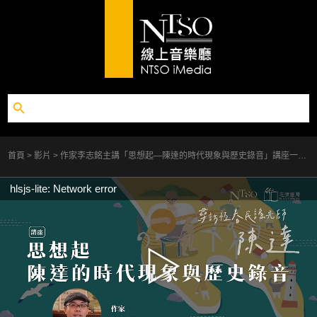
首頁
影片
作家李志銘主講「思想起—陳達的時代現象與歷史錄音」講座一
NTSO走讀臺灣「尋訪恆春民謠先師—陳達」
hlsjs-lite: Network error