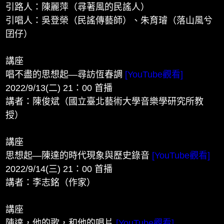
引路人：陳麗萍（尋著風的民謠人）
引唱人：吳登榮（民謠傳藝師）、朱育璿（落山風兮
囝仔）
講座
唱不盡的思想起—尋訪恆春調
[YouTube觀看]
2022/9/13(二) 21：00 首播
講者：陳俊斌（國立臺北藝術大學音樂學研究所教
授）
講座
思想起—陳達的時代現象與歷史錄音
[YouTube觀看]
2022/9/14(三) 21：00 首播
講者：李志銘（作家）
講座
陳達，他的歌，和他的唱片
[YouTube觀看]