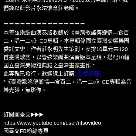
*感謝莊永明老師(1942.4.3～2020.8.7)老師介紹，我
們謹以此影片永遠懷念莊老師。
＝＝＝＝＝＝＝＝＝＝＝＝＝＝＝
本管弦樂編曲演奏版收錄於《臺灣歌謠傳鄉情—食百
二，唱一二○》CD專輯，本專輯係國立臺灣交響樂團
委託文史工作者莊永明先生策劃，安排10單元共120
首臺灣歌謠，以管弦樂編曲演奏版本呈現，搭配10幅
國立臺灣美術館典藏之臺灣畫家畫作。
此專輯已發行，歡迎線上訂購
[立即訂購]
*《臺灣歌謠傳鄉情—食百二，唱一二○》CD專輯為音
樂光碟，無影像。
訂閱國臺交▶️▶️▶️
https://www.youtube.com/user/ntsovideo
國臺交FB粉絲專頁