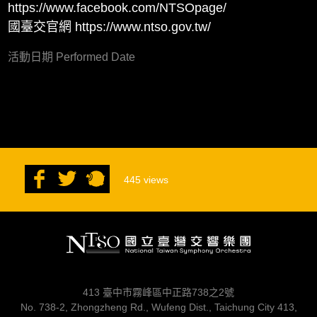
https://www.facebook.com/NTSOpage/
國臺交官網 https://www.ntso.gov.tw/
活動日期 Performed Date
445
views
413 臺中市霧峰區中正路738之2號
No. 738-2, Zhongzheng Rd., Wufeng Dist., Taichung City 413,