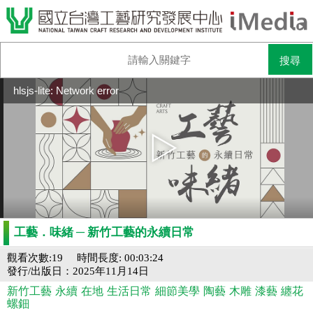
hlsjs-lite: Network error
工藝．味緒 ─ 新竹工藝的永續日常
觀看次數:19
時間長度: 00:03:24
發行/出版日：2025年11月14日
新竹工藝
永續
在地
生活日常
細節美學
陶藝
木雕
漆藝
纏花
螺鈿