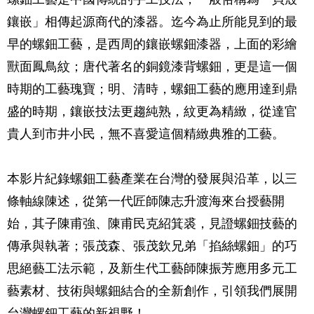
鑲嵌」相傳起源商代的漆器。迄今為止所能見到的最
早的螺鈿工藝，是西周的鑲嵌螺鈿漆器，上面的彩繪
獸面鳳鳥紋；唐代著名的銅鏡漆背螺鈿，更是這一個
時期的工藝瑰寶；明、清時，螺鈿工藝的應用達到鼎
盛的時期，鑲嵌技法更趨純熟，紋更為精緻，從達官
貴人到市井小民，無不喜愛這個精緻典雅的工藝。
本影片紀錄螺鈿工藝產業在台灣的發展與沿革，以三
條軸線陳述，從第一代匠師陳志升渡海來台授藝開
始，其子陳甫強、陳甫民克紹箕裘，見證螺鈿技藝的
傳承與執著；張茂森、張茂欽兄弟「掐絲螺鈿」的巧
思絕藝工法示範，及新生代工藝師陳振芳應用多元工
藝素材、技術與螺鈿結合的全新創作，引領我們展開
台灣螺鈿工藝的新視野！