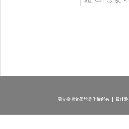
翊航、Salizang沙力浪、Yab
Haning(吳雅雯)、Temu Su
毅昇等
國立臺灣文學館著作權所有
最佳瀏