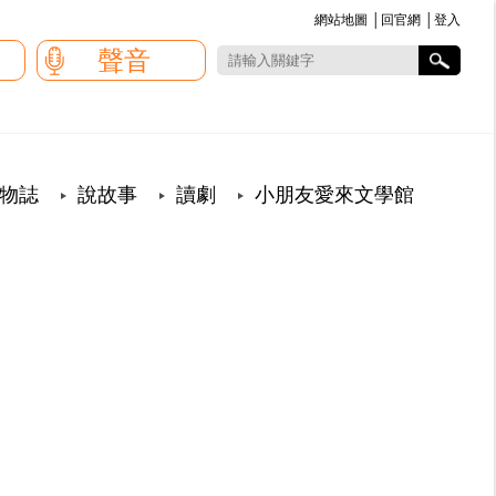
網站地圖
│
回官網
│
登入
:::
聲音
物誌
說故事
讀劇
小朋友愛來文學館