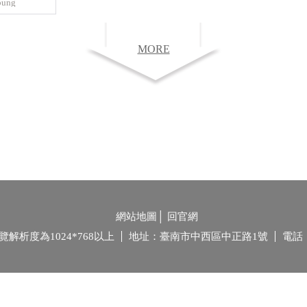
ung
yan(黃璽)、嚴
MORE
網站地圖
│
回官網
覽解析度為1024*768以上
地址：臺南市中西區中正路1號
電話：(