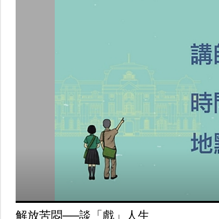
解放苦悶──談「戲」人生