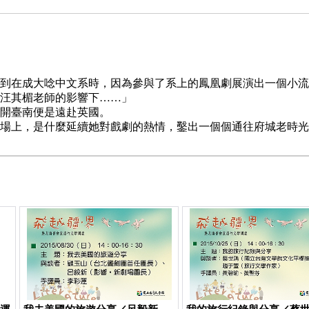
到在成大唸中文系時，因為參與了系上的鳳凰劇展演出一個小流
汪其楣老師的影響下……」
開臺南便是遠赴英國。
場上，是什麼延續她對戲劇的熱情，鑿出一個個通往府城老時光