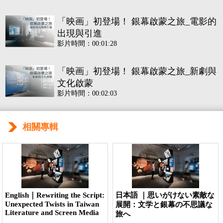
「映画」初登場！ 銀幕啟蒙之旅_電影的
出現與引進
影片時間：00:01:28
「映画」初登場！ 銀幕啟蒙之旅_新劇與
文化啟蒙
影片時間：00:02:03
轉折無極限！戒嚴時期的臺灣影視_反共
相關專輯
與抗日
影片時間：00:01:45
轉折無極限！戒嚴時期的臺灣影視_黑白
片時代的文學改編與台語電影
影片時間：00:02:34
English｜Rewriting the Script:
日本語 ｜思いがけない素敵な
Unexpected Twists in Taiwan
展開：文学と銀幕の不思議な
Literature and Screen Media
旅へ
轉折無極限！戒嚴時期的臺灣影視_健康