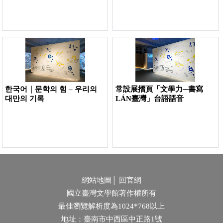
寫實電影與文藝片
影片時間：00:02:03
轉折無極限！戒嚴時期的臺灣影視_瓊瑤
的愛情王國
影片時間：00:02:38
한국어｜문학의 힘 – 우리의
常設展摺頁「文學力─書寫
轉折無極限！戒嚴時期的臺灣影視_電視
대만의 기록
LÁN臺灣」台語語音
初登場
影片時間：00:02:17
轉折無極限！戒嚴時期的臺灣影視_古龍
與臺港武俠電影
影片時間：00:02:46
網站地圖
│
回官網
國立臺灣文學館著作權所有
角色跳脫框架！臺灣新電影來造浪_徬徨
最佳瀏覽解析度為1024*768以上
少年時：校園電影
影片時間：00:02:23
地址：臺南市中西區中正路1號