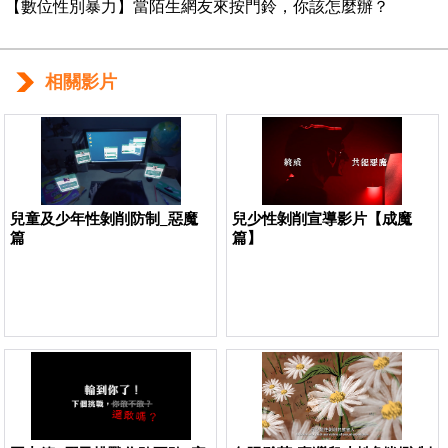
【數位性別暴力】當陌生網友來按門鈴，你該怎麼辦？
相關影片
兒童及少年性剝削防制_惡魔
兒少性剝削宣導影片【成魔
篇
篇】