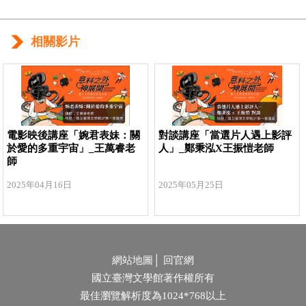
相關影片
電影映後講座「婉君表妹：關
對談講座「當選片人遇上影評
於愛的多重宇宙」_王萬睿老
人」_鄭秉泓X王振愷老師
師
2025年04月16日
2025年05月25日
網站地圖
│
回官網
國立臺灣文學館著作權所有
最佳瀏覽解析度為1024*768以上