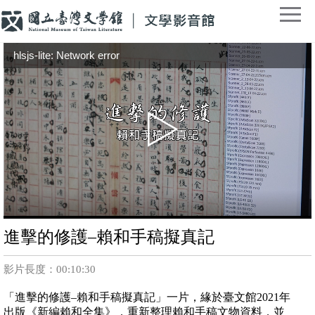
hlsjs-lite: Network error
進擊的修護–賴和手稿擬真記
影片長度：00:10:30
「進擊的修護–賴和手稿擬真記」一片，緣於臺文館2021年
出版《新編賴和全集》，重新整理賴和手稿文物資料，並