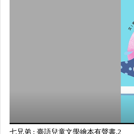
七兄弟 : 臺語兒童文學繪本有聲書.2