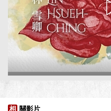
相
關影片