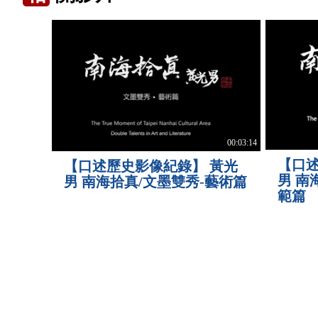
00:03:14
【口
【口述歷史影像紀錄】 黃光
男 南
男 南海拾真/文墨雙秀-藝術篇
範篇