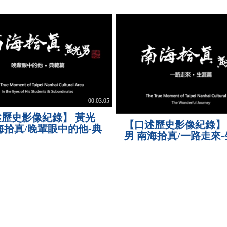
00:03:05
述歷史影像紀錄】 黃光
【口述歷史影像紀錄】
海拾真/晚輩眼中的他-典
男 南海拾真/一路走來