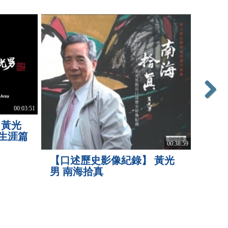
Next
【口
00:03:51
波 
 黃光
-生涯篇
00:38:59
【口述歷史影像紀錄】 黃光
男 南海拾真