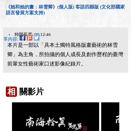
《她和她的畫：林雪卿》(個人版) 客語四縣版 (文化部國家
語言發展方案支持)
時間長度: 00:12:46
分享內容:
本片是一部以「具本土獨特風格版畫藝術的林雪
卿」為主角，所拍攝的個人成長及創作歷程的臺灣
前輩女性藝術家口述影像紀錄片。
相
關影片