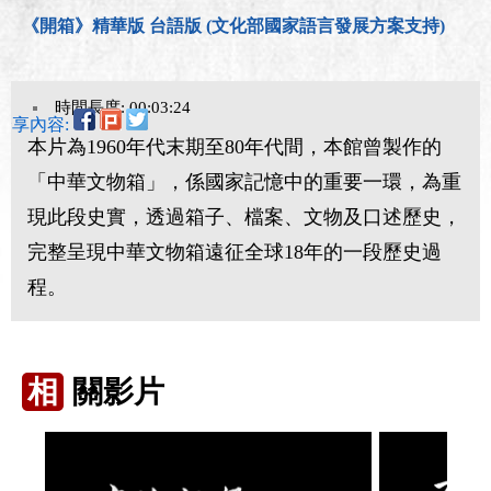
《開箱》精華版 台語版 (文化部國家語言發展方案支持)
時間長度: 00:03:24
分享內容:
本片為1960年代末期至80年代間，本館曾製作的
「中華文物箱」，係國家記憶中的重要一環，為重
現此段史實，透過箱子、檔案、文物及口述歷史，
完整呈現中華文物箱遠征全球18年的一段歷史過
程。
相
關影片