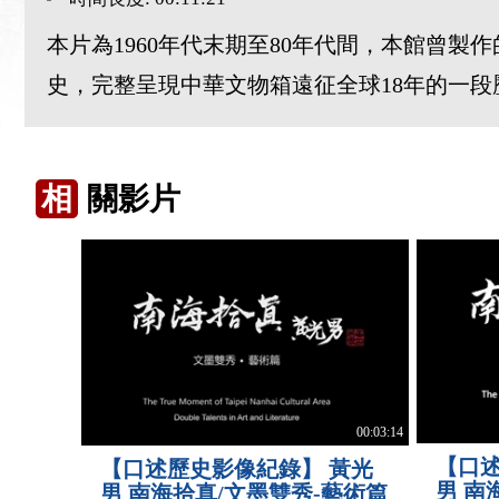
本片為1960年代末期至80年代間，本館曾
史，完整呈現中華文物箱遠征全球18年的一段
相
關影片
00:03:14
【口
【口述歷史影像紀錄】 黃光
男 南
男 南海拾真/文墨雙秀-藝術篇