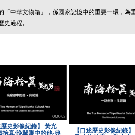
製作的「中華文物箱」，係國家記憶中的重要一環，
歷史過程。
00:03:05
述歷史影像紀錄】 黃光
【口述歷史影像紀錄】
海拾真/晚輩眼中的他-典