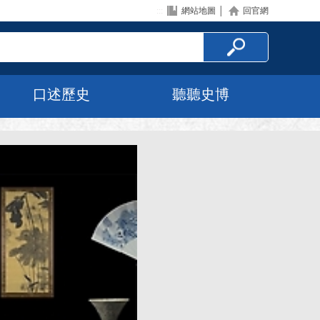
:::
網站地圖
│
回官網
口述歷史
聽聽史博