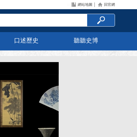
:::
網站地圖
│
回官網
口述歷史
聽聽史博