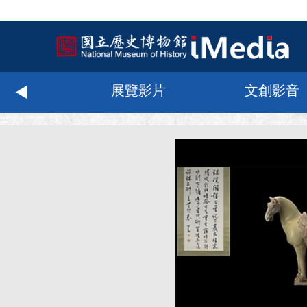
化科技
展覽影片
文創影音
:::