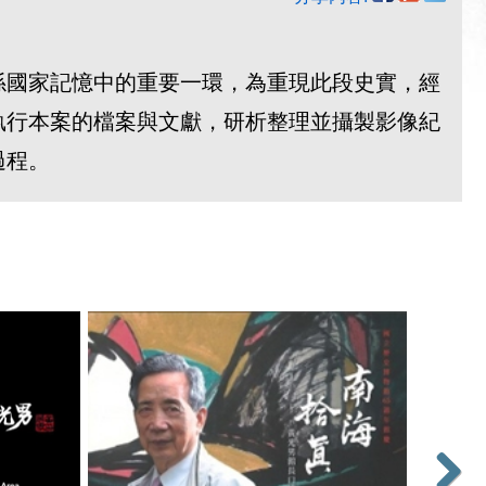
，係國家記憶中的重要一環，為重現此段史實，經
執行本案的檔案與文獻，研析整理並攝製影像紀
過程。