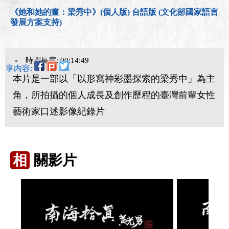
《她和她的畫：梁秀中》(個人版) 台語版 (文化部國家語言
發展方案支持)
時間長度: 00:14:49
分享內容:
本片是一部以「以形寫神彩墨探索的梁秀中」為主
角，所拍攝的個人成長及創作歷程的臺灣前輩女性
藝術家口述影像紀錄片
相
關影片