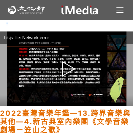
Toggl
:::
:::
hlsjs-lite: Network error
2022臺灣音樂年鑑—13.跨界音樂與
其他—4.新古典室內樂團《文學音樂
劇場－笠山之歌》