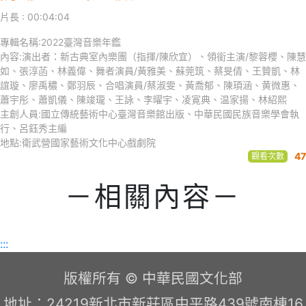
片長 : 00:04:04
專輯名稱:2022臺灣音樂年鑑
內容:演出者：新古典室內樂團（指揮/陳欣宜）、領銜主演/黎蓉櫻、陳慧
如、張淳菡、林義偉、舞者演員/黃雅美、蘇莞筑、蔡旻倩、王贊凱、林
誼璇、廖禹穠、鄭羽辰、合唱演員/蔡淑雯、黃喬郁、陳頊涵、黄微惠、
蕭宇彤、蕭凱儀、陳竣瓏、王詠、李曜宇、凌寛典、温家揚、林紹熙
主創人員:國立傳統藝術中心臺灣音樂館出版、中華民國民族音樂學會執
行、呂鈺秀主編
地點:衛武營國家藝術文化中心戲劇院
47
觀看次數
－相關內容－
:::
版權所有 © 中華民國文化部
地址：24219新北市新莊區中平路439號南棟16