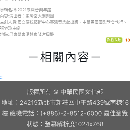
專輯名稱:2021臺灣音樂年鑑
內容:演出者：東隆宮大漢樂團
主創人員:國立傳統藝術中心臺灣音樂館出版、中華民國國樂學會執行、
張儷瓊主編
地點:屏東縣東港鎮東隆宮周邊
18
觀看次數
－相關內容－
:::
版權所有 © 中華民國文化部
地址：24219新北市新莊區中平路439號南棟16
樓 總機電話：(+886)-2-8512-6000 最佳瀏覽
狀態：螢幕解析度1024x768