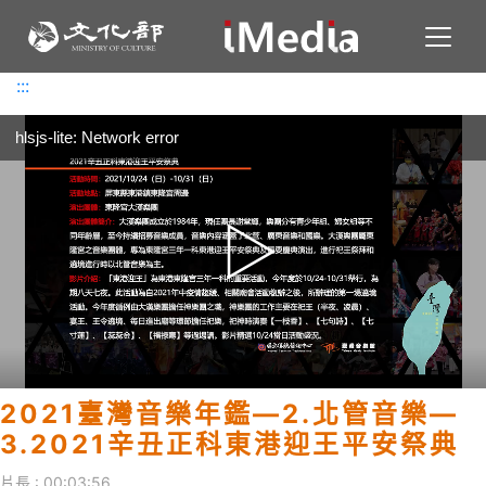
Toggl
:::
:::
hlsjs-lite: Network error
2021臺灣音樂年鑑—2.北管音樂—
3.2021辛丑正科東港迎王平安祭典
片長 : 00:03:56