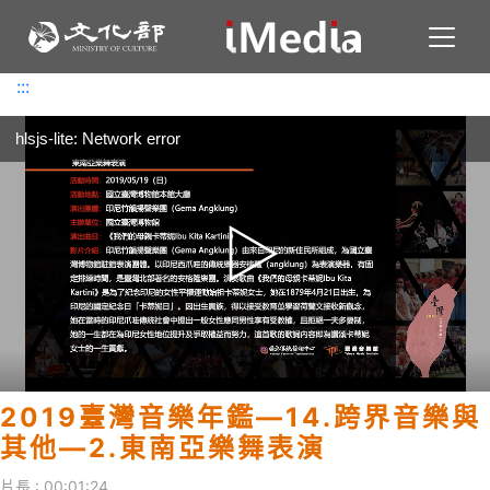
Toggl
:::
:::
hlsjs-lite: Network error
2019臺灣音樂年鑑—14.跨界音樂與
其他—2.東南亞樂舞表演
片長 : 00:01:24