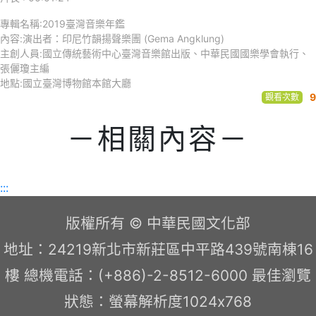
專輯名稱:2019臺灣音樂年鑑
內容:演出者：印尼竹韻揚聲樂團 (Gema Angklung)
主創人員:國立傳統藝術中心臺灣音樂館出版、中華民國國樂學會執行、
張儷瓊主編
地點:國立臺灣博物館本館大廳
9
觀看次數
－相關內容－
:::
版權所有 © 中華民國文化部
地址：24219新北市新莊區中平路439號南棟16
樓 總機電話：(+886)-2-8512-6000 最佳瀏覽
狀態：螢幕解析度1024x768