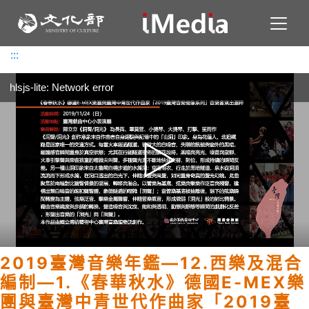
Toggl
:::
:::
hlsjs-lite: Network error
2019臺灣音樂年鑑—12.西樂及混合
編制—1.《春華秋水》德國E-MEX樂
團與臺灣中青世代作曲家「2019臺