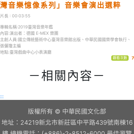
灣音樂憶像系列」音樂會演出選粹
片長 : 00:03:55
專輯名稱:2019臺灣音樂年鑑
內容:演出者：德國 E-MEX 樂團
主創人員:國立傳統藝術中心臺灣音樂館出版、中華民國國樂學會執行、
張儷瓊主編
地點:臺灣戲曲中心小表演廳
7
觀看次數
－相關內容－
:::
版權所有 © 中華民國文化部
地址：24219新北市新莊區中平路439號南棟16
樓 總機電話：(+886)-2-8512-6000 最佳瀏覽