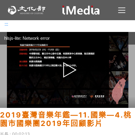
Toggl
:::
:::
hlsjs-lite: Network error
2019臺灣音樂年鑑—11.國樂—4.桃
園市國樂團2019年回顧影片
片長 : 00:02:13