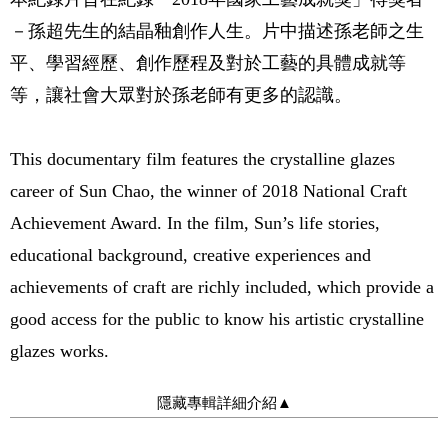
－孫超先生的結晶釉創作人生。片中描述孫老師之生
平、學習經歷、創作歷程及對於工藝的具體成就等
等，讓社會大眾對於孫老師有更多的認識。
This documentary film features the crystalline glazes
career of Sun Chao, the winner of 2018 National Craft
Achievement Award. In the film, Sun’s life stories,
educational background, creative experiences and
achievements of craft are richly included, which provide a
good access for the public to know his artistic crystalline
glazes works.
隱藏專輯詳細介紹
▲