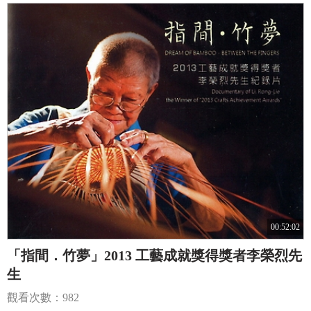
00:52:02
「指間．竹夢」2013 工藝成就獎得獎者李榮烈先
生
觀看次數：982