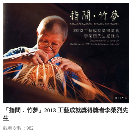
00:52:02
「指間．竹夢」2013 工藝成就獎得獎者李榮烈先
生
觀看次數：982