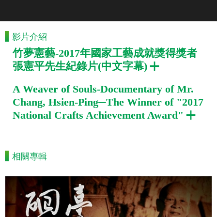
影片介紹
竹夢憲藝-2017年國家工藝成就獎得獎者
張憲平先生紀錄片(中文字幕)
A Weaver of Souls-Documentary of Mr.
Chang, Hsien-Ping─The Winner of "2017
National Crafts Achievement Award"
相關專輯