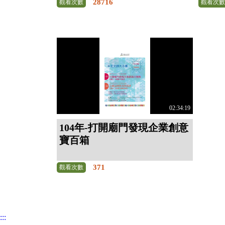
28716
觀看次數
觀看次
02:34:19
104年-打開廟門發現企業創意
寶百箱
371
觀看次數
:::