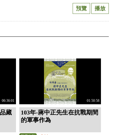
預覽
播放
06:36:01
01:50:58
‧品藏
103年-蔣中正先生在抗戰期間
的軍事作為