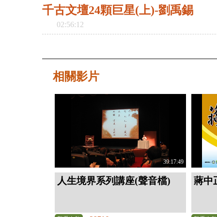
千古文壇24顆巨星(上)-劉禹錫
02:56:12
相關影片
39:17:49
人生境界系列講座(聲音檔)
蔣中