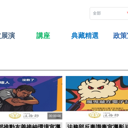
文展演
講座
典藏精選
政策
00:00:08
部推動友善接納環境宣導
法務部反毒識毒宣導影