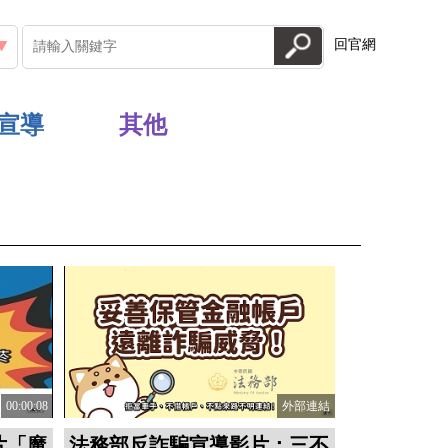
回官網
宣導
其他
00:00:08
外部連結
片「魔
法務部反詐騙宣導影片：三不