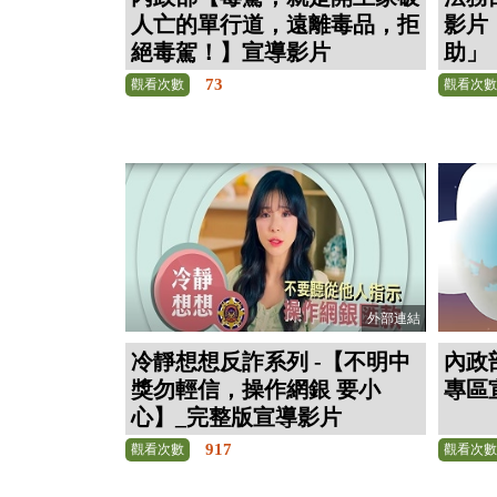
人亡的單行道，遠離毒品，拒
影片
絕毒駕！】宣導影片
助」
73
觀看次數
觀看次
外部連結
冷靜想想反詐系列 -【不明中
內政
獎勿輕信，操作網銀 要小
專區
心】_完整版宣導影片
917
觀看次數
觀看次