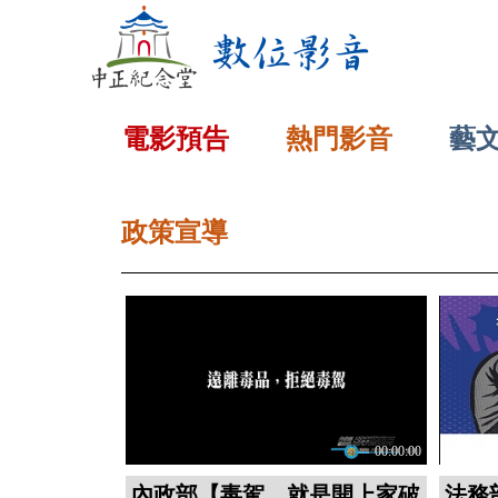
:::
電影預告
熱門影音
藝
:::
政策宣導
00:00:00
內政部【毒駕，就是開上家破
法務