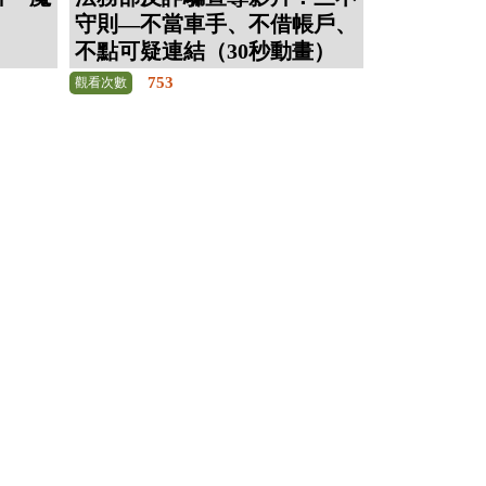
守則—不當車手、不借帳戶、
不點可疑連結（30秒動畫）
753
觀看次數