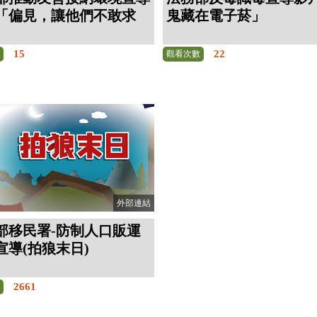
「偏見，讓他們不敢求
鬼藏在電子菸」
15
22
數
觀看次數
外部連結
部移民署-防制人口販運
宣導(拍狼末日)
2661
數