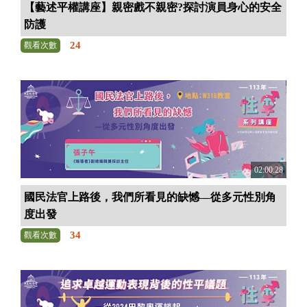
【藝述平權講座】親密戲不親密?探討演員身心的安全
防護
24
觀看次數
02:00:28
國民法官上路後，我們所看見的缺憾—從多元性別角
度出發
34
觀看次數