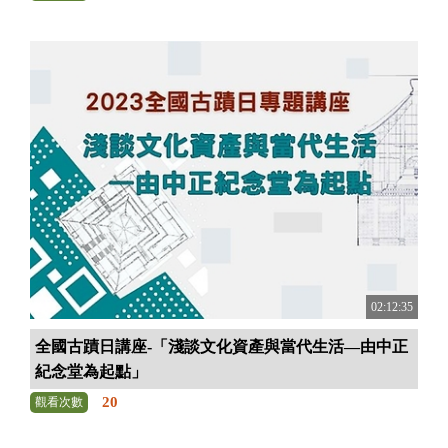
02:12:35
全國古蹟日講座-「淺談文化資產與當代生活—由中正
紀念堂為起點」
20
觀看次數