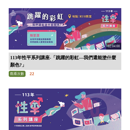
02:04:00
113年性平系列講座-「跳躍的彩虹—我們還能塗什麼
顏色?」
22
觀看次數