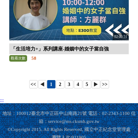
02:00:51
「生活培力+」系列講座-婚姻中的女子當自強
58
觀看次數
<<
1
2
3
4
5
>>
:::
地址：100012臺北市中正區中山南路21號 電話：02-2343-1100 信
箱：service@ms.cksmh.gov.tw
©Copyright 2015, All Rights Reserved, 國立中正紀念堂管理處
瀏覽人次:921905