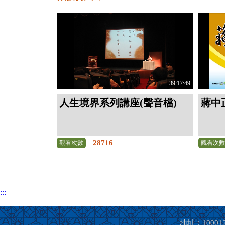
39:17:49
人生境界系列講座(聲音檔)
蔣中
28716
觀看次數
觀看次
:::
地址：100012