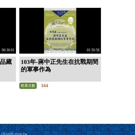
06:36:01
01:50:58
‧品藏
103年-蔣中正先生在抗戰期間
的軍事作為
344
觀看次數
smh.gov.tw