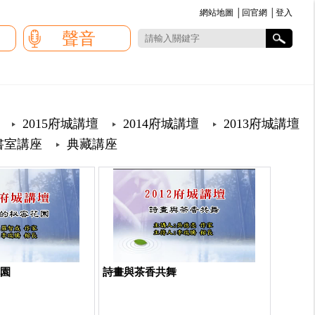
網站地圖
│
回官網
│
登入
:::
聲音
2015府城講壇
2014府城講壇
2013府城講壇
書室講座
典藏講座
花園
詩畫與茶香共舞