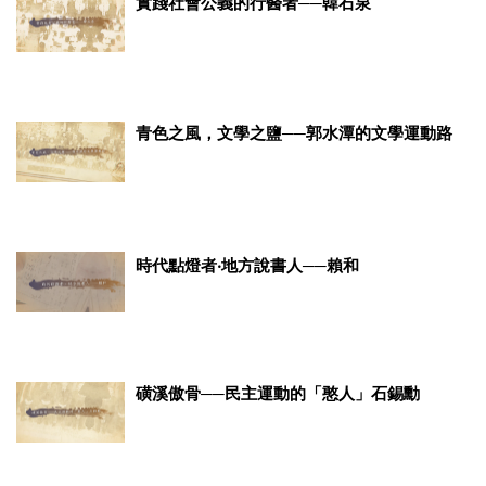
實踐社會公義的行醫者──韓石泉
青色之風，文學之鹽──郭水潭的文學運動路
時代點燈者‧地方說書人──賴和
磺溪傲骨──民主運動的「憨人」石錫勳