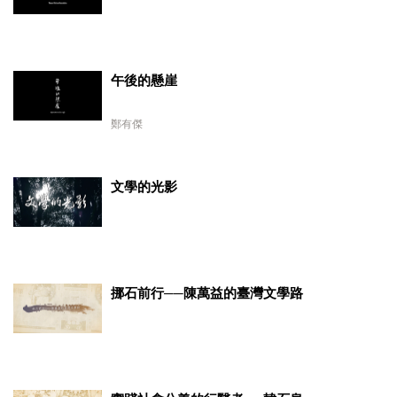
午後的懸崖
鄭有傑
文學的光影
挪石前行──陳萬益的臺灣文學路