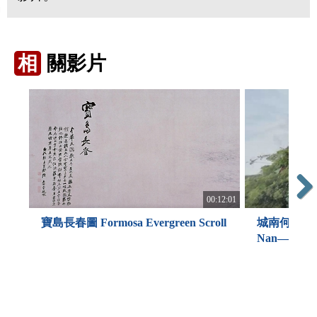
相
關影片
00:12:01
Next
寶島長春圖 Formosa Evergreen Scroll
城南何趣—嗨
Nan—Hello