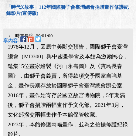
「時代X故事」112年國際獅子會臺灣總會捐贈畫作修護紀
錄影片(宣傳版)
時間長度: 00:01:00
分享內容:
1978年12月，因應中美斷交預告，國際獅子會臺灣
總會（MD300）與中國畫學會及本館為激勵民心，
邀集15位畫家繪製《河山永壽圖》及《寶島長春
圖》，由獅子會義賣，所得款項交予國家自強基
金，畫作長期存放於國際獅子會臺灣總會辦公室。
2016年，畫作始寄存於國立故宮博物院，5年期滿
後，獅子會捐贈兩幅畫作予文化部。2021年3月，
文化部撥交兩幅畫作予本館保管收藏。
2023年，本館修護兩幅畫作，並為之拍攝修護紀錄
影片。