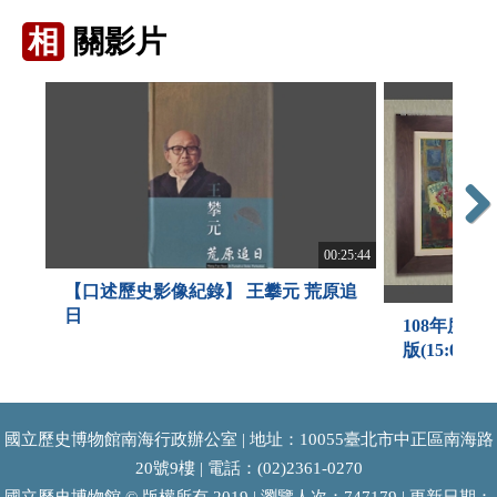
相
關影片
Next
00:25:44
【口述歷史影像紀錄】 王攀元 荒原追
日
108年度館
版(15:01)
國立歷史博物館南海行政辦公室 | 地址：10055臺北市中正區南海路
20號9樓 | 電話：(02)2361-0270