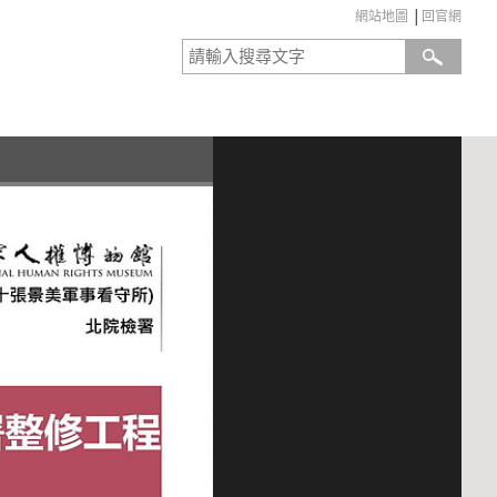
網站地圖
│
回官網
:::