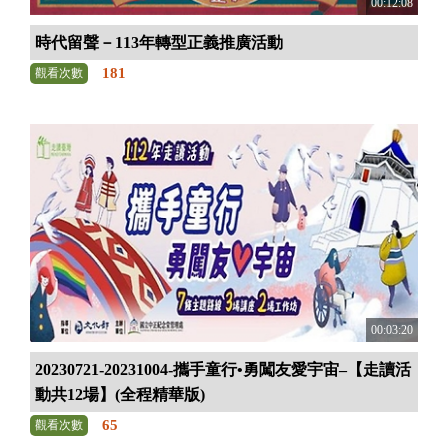
00:12:08
時代留聲－113年轉型正義推廣活動
181
觀看次數
00:03:20
20230721-20231004-攜手童行•勇闖友愛宇宙–【走讀活
動共12場】(全程精華版)
65
觀看次數