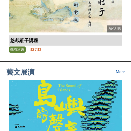
50:35:55
悠哉莊子講座
32733
觀看次數
藝文展演
More