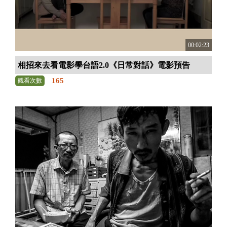
00:02:23
相招來去看電影學台語2.0《日常對話》電影預告
165
觀看次數