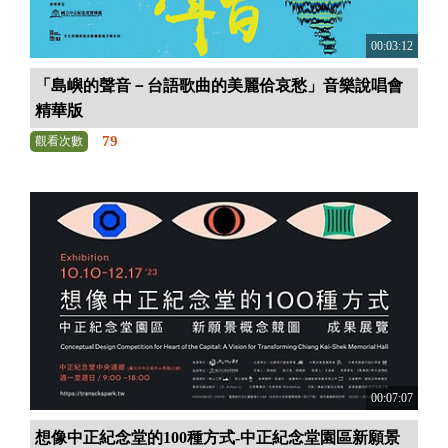
00:03:12
「島嶼的聲音－台語歌曲的美麗佮哀愁」音樂說唱會
精華版
79
觀看次數
00:07:07
想像中正紀念堂的100種方式-中正紀念堂園區新願景