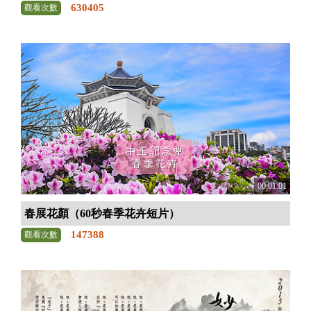
630405
觀看次數
00:01:01
春展花顏（60秒春季花卉短片）
147388
觀看次數