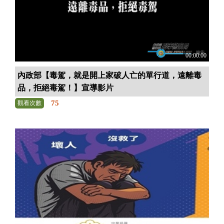
00:00:00
內政部【毒駕，就是開上家破人亡的單行道，遠離毒
品，拒絕毒駕！】宣導影片
75
觀看次數