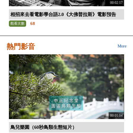
00:02:17
相招來去看電影學台語2.0《大佛普拉斯》電影預告
68
觀看次數
熱門影音
More
00:01:04
鳥兒樂園（60秒鳥類生態短片）