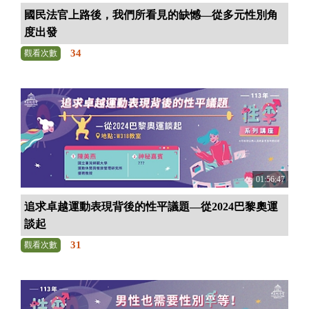
國民法官上路後，我們所看見的缺憾—從多元性別角
度出發
34
觀看次數
01:56:47
追求卓越運動表現背後的性平議題—從2024巴黎奧運
談起
31
觀看次數