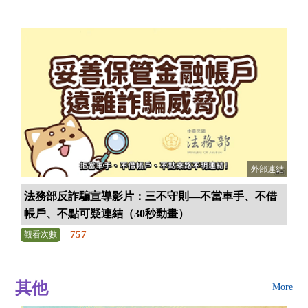
外部連結
法務部反詐騙宣導影片：三不守則—不當車手、不借
帳戶、不點可疑連結（30秒動畫）
757
觀看次數
其他
More