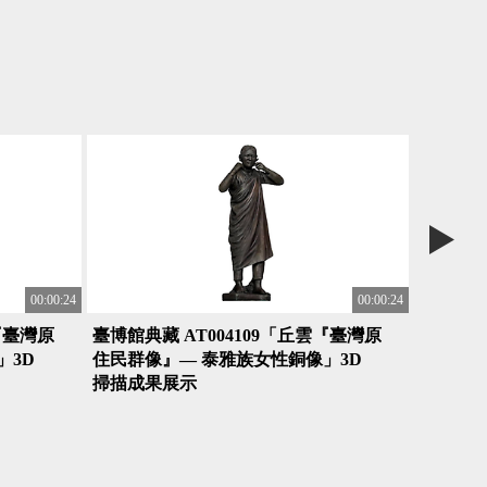
00:00:24
00:00:24
『臺灣原
臺博館典藏 AT004109「丘雲『臺灣原
臺博館典
」3D
住民群像』— 泰雅族女性銅像」3D
住民群像
掃描成果展示
掃描成