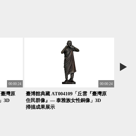
00:00:24
00:00:24
『臺灣原
臺博館典藏 AT004109「丘雲『臺灣原
臺博館典
」3D
住民群像』— 泰雅族女性銅像」3D
住民群像
掃描成果展示
掃描成