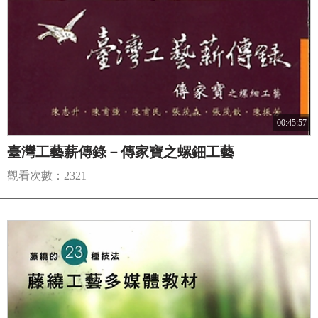
00:45:57
臺灣工藝薪傳錄－傳家寶之螺鈿工藝
觀看次數：2321