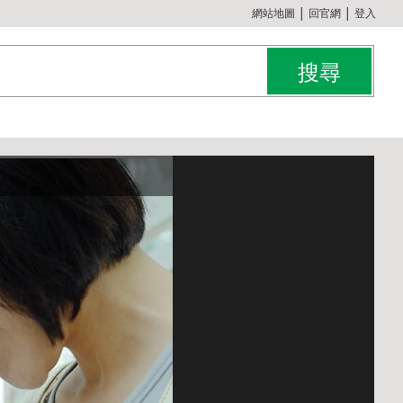
:::
網站地圖
│
回官網
│
登入