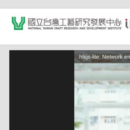
:::
hlsjs-lite: Network er